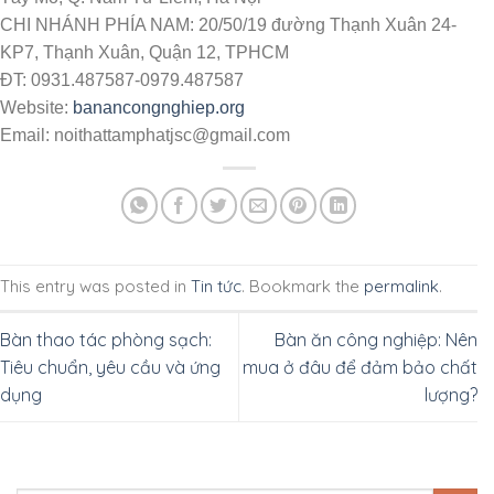
CHI NHÁNH PHÍA NAM: 20/50/19 đường Thạnh Xuân 24-
KP7, Thạnh Xuân, Quận 12, TPHCM
ĐT: 0931.487587-0979.487587
Website:
banancongnghiep.org
Email: noithattamphatjsc@gmail.com
This entry was posted in
Tin tức
. Bookmark the
permalink
.
Bàn thao tác phòng sạch:
Bàn ăn công nghiệp: Nên
Tiêu chuẩn, yêu cầu và ứng
mua ở đâu để đảm bảo chất
dụng
lượng?