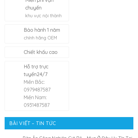
chuyển
khu vực nội thành
Bảo hành 1 năm
chính hãng OEM
Chiết khấu cao
Hỗ trợ trực
tuyến24/7
Miền Bắc:
0979487587
Miền Nam:
0931487587
BÀI VIẾT – TIN TỨC