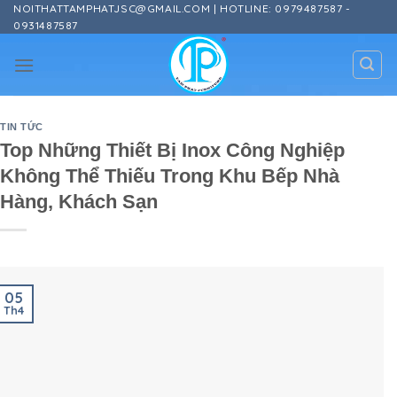
Skip
NOITHATTAMPHATJSC@GMAIL.COM | HOTLINE: 0979487587 -
0931487587
to
content
TIN TỨC
Top Những Thiết Bị Inox Công Nghiệp
Không Thể Thiếu Trong Khu Bếp Nhà
Hàng, Khách Sạn
05
Th4