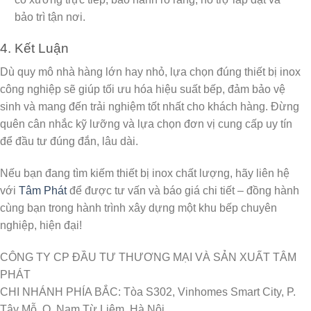
bảo trì tận nơi.
4. Kết Luận
Dù quy mô nhà hàng lớn hay nhỏ, lựa chọn đúng
thiết bị inox
công nghiệp
sẽ giúp tối ưu hóa hiệu suất bếp, đảm bảo vệ
sinh và mang đến trải nghiệm tốt nhất cho khách hàng. Đừng
quên cân nhắc kỹ lưỡng và lựa chọn đơn vị cung cấp uy tín
để đầu tư đúng đắn, lâu dài.
Nếu bạn đang tìm kiếm thiết bị inox chất lượng, hãy liên hệ
với
Tâm Phát
để được tư vấn và báo giá chi tiết – đồng hành
cùng bạn trong hành trình xây dựng một khu bếp chuyên
nghiệp, hiện đại!
CÔNG TY CP ĐẦU TƯ THƯƠNG MẠI VÀ SẢN XUẤT TÂM
PHÁT
CHI NHÁNH PHÍA BẮC: Tòa S302, Vinhomes Smart City, P.
Tây Mỗ, Q. Nam Từ Liêm, Hà Nội