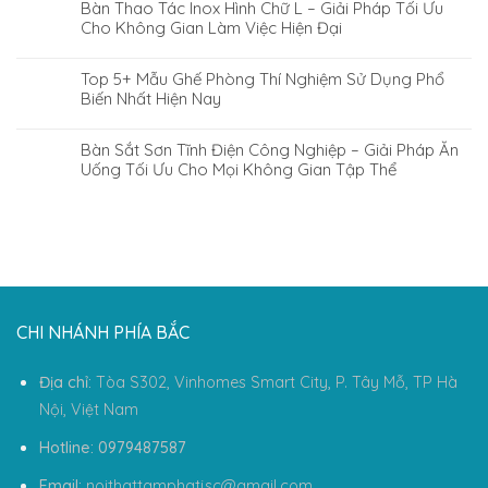
Bàn Thao Tác Inox Hình Chữ L – Giải Pháp Tối Ưu
Cho Không Gian Làm Việc Hiện Đại
Top 5+ Mẫu Ghế Phòng Thí Nghiệm Sử Dụng Phổ
Biến Nhất Hiện Nay
Bàn Sắt Sơn Tĩnh Điện Công Nghiệp – Giải Pháp Ăn
Uống Tối Ưu Cho Mọi Không Gian Tập Thể
CHI NHÁNH PHÍA BẮC
Địa chỉ:
Tòa S302, Vinhomes Smart City, P. Tây Mỗ, TP Hà
Nội, Việt Nam
Hotline: 0979487587
Email:
noithattamphatjsc@gmail.com