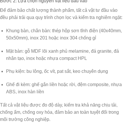
Bước 2: Lựa chọn nguyên vật liệu đầu vào
Để đảm bảo chất lượng thành phẩm, tất cả vật tư đầu vào
đều phải trải qua quy trình chọn lọc và kiểm tra nghiêm ngặt:
Khung bàn, chân bàn
: thép hộp sơn tĩnh điện (40x40mm,
50x50mm), inox 201 hoặc inox 304 chống gỉ
Mặt bàn
: gỗ MDF lõi xanh phủ melamine, đá granite, đá
nhân tạo, inox hoặc nhựa compact HPL
Phụ kiện
: bu lông, ốc vít, pat sắt, keo chuyên dụng
Ghế đi kèm
: ghế gắn liền hoặc rời, đệm composite, nhựa
ABS, inox hàn liền
Tất cả vật liệu được
đo độ dày, kiểm tra khả năng chịu tải,
chống ẩm, chống oxy hóa
, đảm bảo an toàn tuyệt đối trong
môi trường công nghiệp.