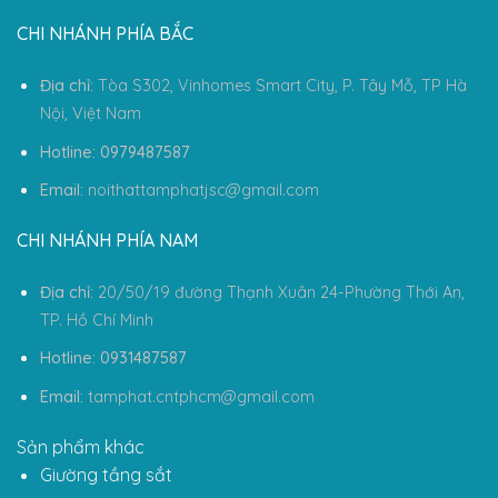
CHI NHÁNH PHÍA BẮC
Địa chỉ:
Tòa S302, Vinhomes Smart City, P. Tây Mỗ, TP Hà
Nội, Việt Nam
Hotline: 0979487587
Email:
noithattamphatjsc@gmail.com
CHI NHÁNH PHÍA NAM
Địa chỉ:
20/50/19 đường Thạnh Xuân 24-Phường Thới An,
TP. Hồ Chí Minh
Hotline: 0931487587
Email:
tamphat.cntphcm@gmail.com
Sản phẩm khác
Giường tầng sắt