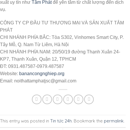
xuất uy tín như
Tâm Phát
để yên tâm từ chất lượng đến dịch
vụ.
CÔNG TY CP ĐẦU TƯ THƯƠNG MẠI VÀ SẢN XUẤT TÂM
PHÁT
CHI NHÁNH PHÍA BẮC: Tòa S302, Vinhomes Smart City, P.
Tây Mỗ, Q. Nam Từ Liêm, Hà Nội
CHI NHÁNH PHÍA NAM: 20/50/19 đường Thạnh Xuân 24-
KP7, Thạnh Xuân, Quận 12, TPHCM
ĐT: 0931.487587-0979.487587
Website:
banancongnghiep.org
Email: noithattamphatjsc@gmail.com
This entry was posted in
Tin tức 24h
. Bookmark the
permalink
.