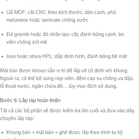
Gỗ MDF
: cắt CNC theo kích thước, dán cạnh, phủ
melamine hoặc laminate chống xước
Đá granite hoặc đá nhân tạo
: cắt, đánh bóng cạnh, bo
viền chống sứt mẻ
Inox hoặc nhựa HPL
: dập định hình, đánh bóng bề mặt
Mặt bàn được khoan sẵn vị trí để lắp vít cố định với khung.
Ngoài ra, có thể bổ sung
nẹp viền, đệm cao su chống va đập,
lỗ thoát nước, ngăn chứa đồ…
tùy mục đích sử dụng.
Bước 6: Lắp ráp hoàn thiện
Tất cả các bộ phận sẽ được
kiểm tra lần cuối và đưa vào dây
chuyền lắp ráp
:
Khung bàn + mặt bàn + ghế được lắp theo trình tự kỹ