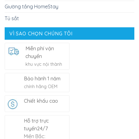
Giường tầng HomeStay
Tủ sắt
VÌ SAO CHỌN CHÚNG TÔI
Miễn phí vận
chuyển
khu vực nội thành
Bảo hành 1 năm
chính hãng OEM
Chiết khấu cao
Hỗ trợ trực
tuyến24/7
Miền Bắc: