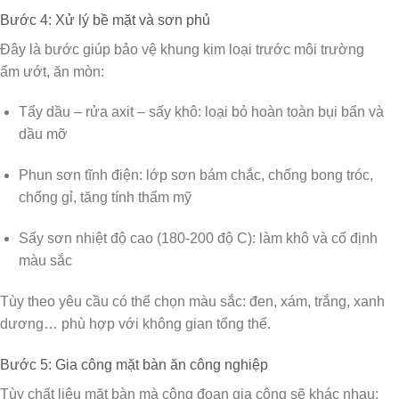
Bước 4: Xử lý bề mặt và sơn phủ
Đây là bước giúp bảo vệ khung kim loại trước môi trường
ẩm ướt, ăn mòn:
Tẩy dầu – rửa axit – sấy khô
: loại bỏ hoàn toàn bụi bẩn và
dầu mỡ
Phun sơn tĩnh điện
: lớp sơn bám chắc, chống bong tróc,
chống gỉ, tăng tính thẩm mỹ
Sấy sơn nhiệt độ cao (180-200 độ C)
: làm khô và cố định
màu sắc
Tùy theo yêu cầu có thể chọn màu sắc: đen, xám, trắng, xanh
dương… phù hợp với không gian tổng thể.
Bước 5: Gia công mặt bàn ăn công nghiệp
Tùy chất liệu mặt bàn mà công đoạn gia công sẽ khác nhau: