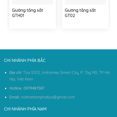
Giường tầng sắt
Giường tầng sắt
GTH01
GT02
CHI NHÁNH PHÍA BẮC
Địa chỉ:
Tòa S302, Vinhomes Smart City, P. Tây Mỗ, TP Hà
Nội, Việt Nam
Hotline: 0979487587
Email:
noithattamphatjsc@gmail.com
CHI NHÁNH PHÍA NAM