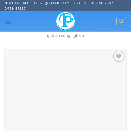
Skip
NOITHATTAMPHATJSC@GMAIL.COM | HOTLINE: 0979487587 -
0931487587
to
content
ghế ăn công nghiệp
Add to
wishlist