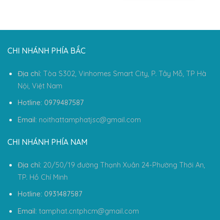
CHI NHÁNH PHÍA BẮC
Địa chỉ:
Tòa S302, Vinhomes Smart City, P. Tây Mỗ, TP Hà
Nội, Việt Nam
Hotline: 0979487587
Email:
noithattamphatjsc@gmail.com
CHI NHÁNH PHÍA NAM
Địa chỉ:
20/50/19 đường Thạnh Xuân 24-Phường Thới An,
TP. Hồ Chí Minh
Hotline: 0931487587
Email:
tamphat.cntphcm@gmail.com