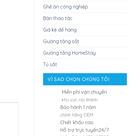
Ghế ăn công nghiệp
Bàn thao tác
Giá kệ để hàng
Giường tầng sắt
Giường tầng HomeStay
Tủ sắt
VÌ SAO CHỌN CHÚNG TÔI
Miễn phí vận chuyển
khu vực nội thành
Bảo hành 1 năm
chính hãng OEM
Chiết khấu cao
Hỗ trợ trực tuyến24/7