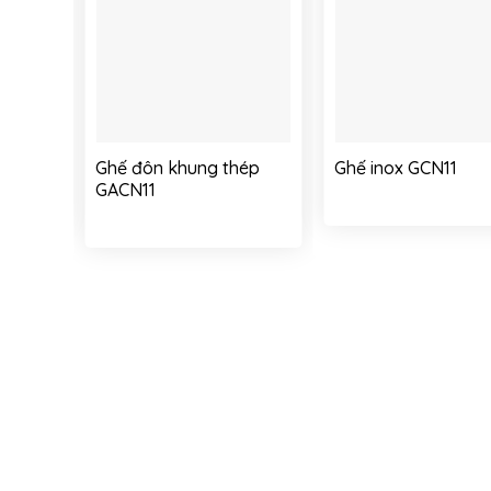
Add to
Add to
Ad
ishlist
wishlist
wis
Ghế đôn khung thép
Ghế inox GCN11
GACN11