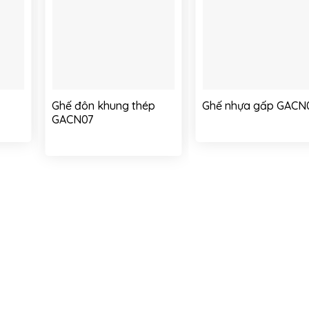
d to
Add to
Add 
hlist
wishlist
wishli
Ghế đôn khung thép
Ghế nhựa gấp GACN
GACN07