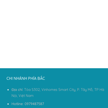
CHI NHÁNH PHÍA BẮC
Địa chỉ:
Tòa S302, Vinhomes Smart City, P. Tây Mỗ, TP Hà
Nội, Việt Nam
Hotline: 0979487587