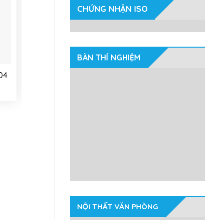
to
Add to
CHỨNG NHẬN ISO
st
wishlist
BÀN THÍ NGHIỆM
04
Ghế inox GCN12
NỘI THẤT VĂN PHÒNG