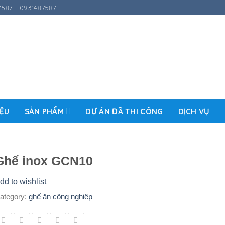
587 - 0931487587
IỆU
SẢN PHẨM
DỰ ÁN ĐÃ THI CÔNG
DỊCH VỤ
Ghế inox GCN10
dd to wishlist
ategory:
ghế ăn công nghiệp