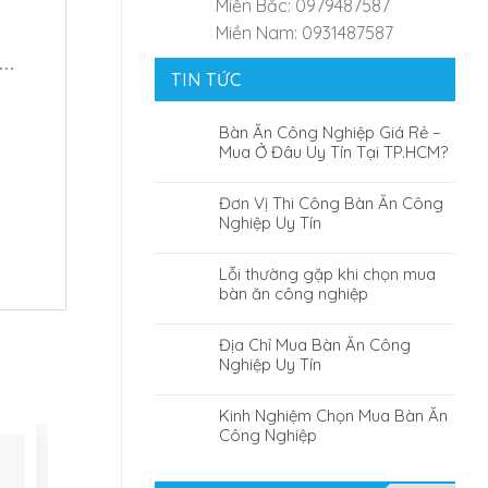
Miền Bắc: 0979487587
Miền Nam: 0931487587
p…
TIN TỨC
Bàn Ăn Công Nghiệp Giá Rẻ –
Mua Ở Đâu Uy Tín Tại TP.HCM?
Đơn Vị Thi Công Bàn Ăn Công
Nghiệp Uy Tín
Lỗi thường gặp khi chọn mua
bàn ăn công nghiệp
Địa Chỉ Mua Bàn Ăn Công
Nghiệp Uy Tín
Kinh Nghiệm Chọn Mua Bàn Ăn
Công Nghiệp