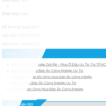
chính hãng OEM
Tin tức 24h
Chiết khấu cao
Hỗ trợ trực tuyến24/7
Miền Bắc: 0979487587
Miền Nam: 0931487587
Tin tức
Bàn Ăn Công Nghiệp Giá Rẻ – Mua Ở Đâu Uy Tín Tại TP.H
Đơn Vị Thi Công Bàn Ăn Công Nghiệp Uy Tín
Lỗi thường gặp khi chọn mua bàn ăn công nghiệp
Địa Chỉ Mua Bàn Ăn Công Nghiệp Uy Tín
Kinh Nghiệm Chọn Mua Bàn Ăn Công Nghiệp
Chứng nhận ISO