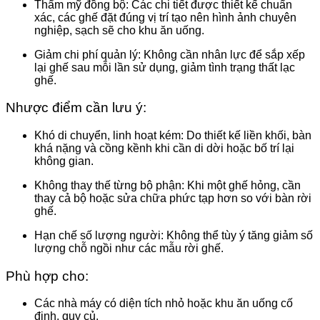
Thẩm mỹ đồng bộ
: Các chi tiết được thiết kế chuẩn
xác, các ghế đặt đúng vị trí tạo nên hình ảnh chuyên
nghiệp, sạch sẽ cho khu ăn uống.
Giảm chi phí quản lý
: Không cần nhân lực để sắp xếp
lại ghế sau mỗi lần sử dụng, giảm tình trạng thất lạc
ghế.
Nhược điểm cần lưu ý:
Khó di chuyển, linh hoạt kém
: Do thiết kế liền khối, bàn
khá nặng và cồng kềnh khi cần di dời hoặc bố trí lại
không gian.
Không thay thế từng bộ phận
: Khi một ghế hỏng, cần
thay cả bộ hoặc sửa chữa phức tạp hơn so với bàn rời
ghế.
Hạn chế số lượng người
: Không thể tùy ý tăng giảm số
lượng chỗ ngồi như các mẫu rời ghế.
Phù hợp cho:
Các nhà máy có diện tích nhỏ hoặc khu ăn uống cố
định, quy củ.