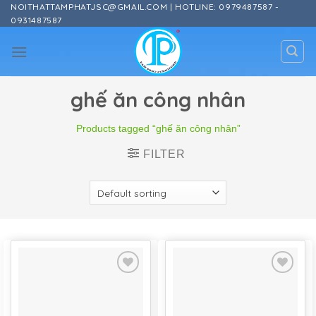
Skip
NOITHATTAMPHATJSC@GMAIL.COM | HOTLINE: 0979487587 -
0931487587
to
content
ghế ăn công nhân
Products tagged “ghế ăn công nhân”
FILTER
Add to
Add to
wishlist
wishlist