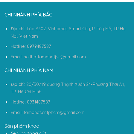
CHI NHÁNH PHÍA BẮC
Địa chỉ:
Tòa S302, Vinhomes Smart City, P. Tây Mỗ, TP Hà
Nội, Việt Nam
Hotline: 0979487587
Email:
noithattamphatjsc@gmail.com
CHI NHÁNH PHÍA NAM
Địa chỉ:
20/50/19 đường Thạnh Xuân 24-Phường Thới An,
TP. Hồ Chí Minh
Hotline: 0931487587
Email:
tamphat.cntphcm@gmail.com
Sản phẩm khác
Giường tầng sắt