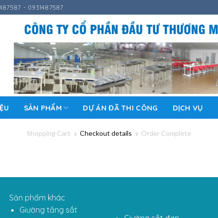
487587 - 0931487587
IỆU
SẢN PHẨM
DỰ ÁN ĐÃ THI CÔNG
DỊCH VỤ
Shopping Cart
Checkout details
Order Complete
Sản phẩm khác
Giường tầng sắt