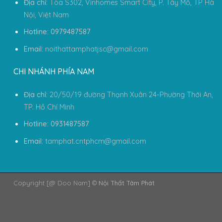
Địa chỉ:
Tòa S302, Vinhomes Smart City, P. Tây Mỗ, TP Hà
Nội, Việt Nam
Hotline: 0979487587
Email:
noithattamphatjsc@gmail.com
CHI NHÁNH PHÍA NAM
Địa chỉ:
20/50/19 đường Thạnh Xuân 24-Phường Thới An,
TP. Hồ Chí Minh
Hotline: 0931487587
Email:
tamphat.cntphcm@gmail.com
Copyright [@ Doo Nam] ©
Nội Thất Tâm Phát