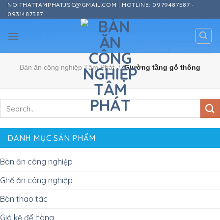
Skip
NOITHATTAMPHATJSC@GMAIL.COM | HOTLINE: 0979487587 -
0931487587
to
content
Bàn ăn công nghiệp Tâm Phát
/
Giường tầng gỗ thông
DANH MỤC SẢN PHẨM
Bàn ăn công nghiệp
Ghế ăn công nghiệp
Bàn thao tác
Giá kệ để hàng