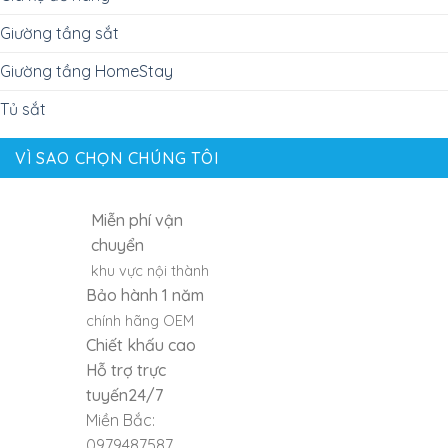
Giường tầng sắt
Giường tầng HomeStay
Tủ sắt
VÌ SAO CHỌN CHÚNG TÔI
Miễn phí vận
chuyển
khu vực nội thành
Bảo hành 1 năm
chính hãng OEM
Chiết khấu cao
Hỗ trợ trực
tuyến24/7
Miền Bắc:
0979487587