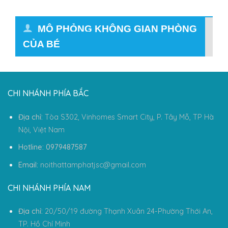
MÔ PHỎNG KHÔNG GIAN PHÒNG
CỦA BÉ
CHI NHÁNH PHÍA BẮC
Địa chỉ:
Tòa S302, Vinhomes Smart City, P. Tây Mỗ, TP Hà
Nội, Việt Nam
Hotline: 0979487587
Email:
noithattamphatjsc@gmail.com
CHI NHÁNH PHÍA NAM
Địa chỉ:
20/50/19 đường Thạnh Xuân 24-Phường Thới An,
TP. Hồ Chí Minh